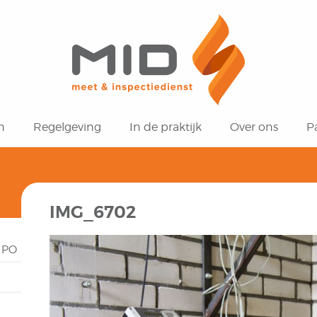
n
Regelgeving
In de praktijk
Over ons
P
IMG_6702
n PO