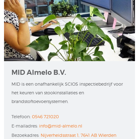
MID Almelo B.V.
MID is een onafhankelijk SCIOS inspectiebedrijf voor
het keuren van stookinstallaties en
brandstoftoevoersystemen.
Telefoon:
0546 721020
E-mailadres:
info@mid-almelo.nl
Bezoekadres:
Nijverheidsstraat 1, 7641 AB Wierden